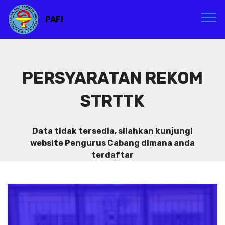
PAFI
PERSYARATAN REKOM
STRTTK
Data tidak tersedia, silahkan kunjungi
website Pengurus Cabang dimana anda
terdaftar