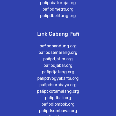
pafipcbaturaja.org
pafipdmetro.org
pafipdbelitung.org
Link Cabang Pafi
pafipdbandung.org
pafipdsemarang.org
pafipdjatim.org
pafipdjabar.org
pafipdjateng.org
pafipdyogyakarta.org
pafipdsurabaya.org
pafipckotamalang.org
pafipdbali.org
pafipdlombok.org
pafipdsumbawa.org