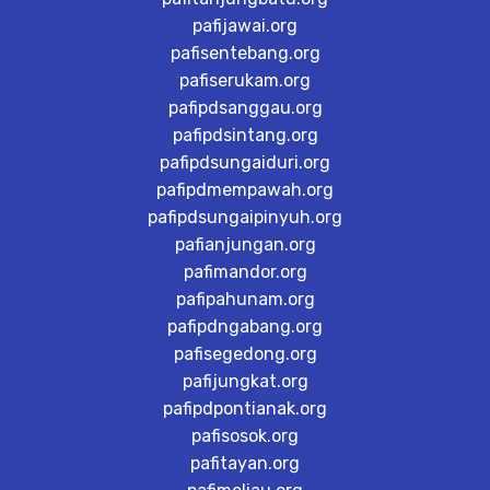
pafijawai.org
pafisentebang.org
pafiserukam.org
pafipdsanggau.org
pafipdsintang.org
pafipdsungaiduri.org
pafipdmempawah.org
pafipdsungaipinyuh.org
pafianjungan.org
pafimandor.org
pafipahunam.org
pafipdngabang.org
pafisegedong.org
pafijungkat.org
pafipdpontianak.org
pafisosok.org
pafitayan.org