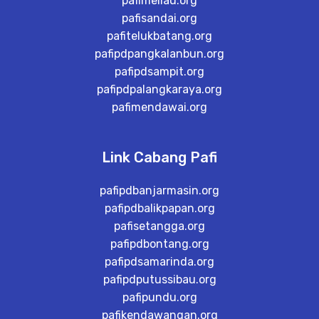
pafimeliau.org
pafisandai.org
pafitelukbatang.org
pafipdpangkalanbun.org
pafipdsampit.org
pafipdpalangkaraya.org
pafimendawai.org
Link Cabang Pafi
pafipdbanjarmasin.org
pafipdbalikpapan.org
pafisetangga.org
pafipdbontang.org
pafipdsamarinda.org
pafipdputussibau.org
pafipundu.org
pafikendawangan.org