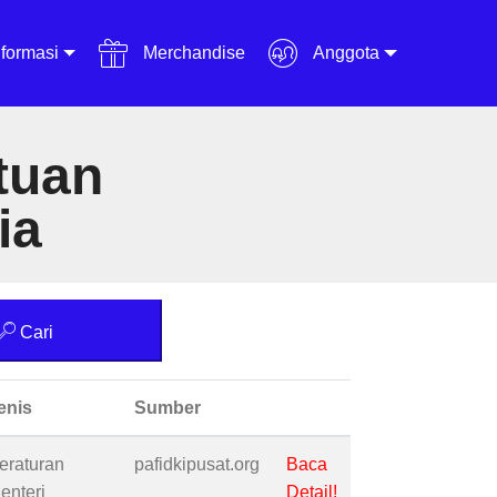
formasi
Merchandise
Anggota
tuan
ia
Cari
enis
Sumber
eraturan
pafidkipusat.org
Baca
enteri
Detail!