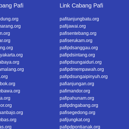
bang Pafi
Link Cabang Pafi
ndung.org
pafitanjungbatu.org
marang.org
pafijawai.org
m.org
pafisentebang.org
ar.org
pafiserukam.org
eng.org
pafipdsanggau.org
yakarta.org
pafipdsintang.org
abaya.org
pafipdsungaiduri.org
amalang.org
pafipdmempawah.org
.org
pafipdsungaipinyuh.org
bok.org
pafianjungan.org
mbawa.org
pafimandor.org
a.org
pafipahunam.org
or.org
pafipdngabang.org
uanbajo.org
pafisegedong.org
mbas.org
pafijungkat.org
as.org
pafipdpontianak.org