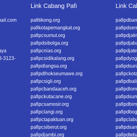
Link Cabang Pafi
Link Ca
ail.com
pafitikong.org
pafipdba
3
pafikotapemangkat.org
pafipdse
pafipcsumut.org
pafipdjati
pafipdsibolga.org
pafipdjab
aya
pafipcnias.org
pafipdjat
8-3123-
pafipcsidikalang.org
pafipdyog
pafipdlangsa.org
pafipdsur
pafipdlhokseumawe.org
pafipckot
pafipcsigli.org
pafipdbali
pafipcbandaaceh.org
pafipdlom
pafipckutacane.org
pafipdsu
pafipcsamosir.org
pafipdbim
pafipclangi.org
pafipdbog
pafipctapaktuan.org
pafipclab
pafipcsiberut.org
pafipdsa
pafipdjambi.org
pafipdteb