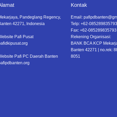
Alamat
Kontak
Mekarjaya, Pandeglang Regency,
Email:
pafipdbanten@gm
Banten 42271, Indonesia
Telp: +62-08528983579
Fax: +62-085289835793
Website Pafi Pusat
Rekening Organisasi:
pafidkipusat.org
BANK BCA KCP Mekarj
Banten 42271 | no.rek: 8
Website Pafi PC Daerah Banten
8051
pafipdbanten.org