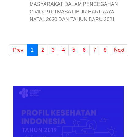
MASYARAKAT DALAM PENCEGAHAN
CIVID-19 DI MASA LIBUR HARI RAYA
NATAL 2020 DAN TAHUN BARU 2021
Prev
1
(current)
2
3
4
5
6
7
8
Next