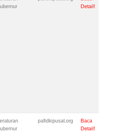
ubernur
Detail!
eraturan
pafidkipusat.org
Baca
ubernur
Detail!