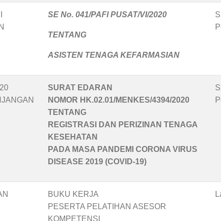
I
SE No. 041/PAFI PUSAT/VI/2020
S
N
P
TENTANG
ASISTEN TENAGA KEFARMASIAN
20
SURAT EDARAN
S
ANJANGAN
NOMOR HK.02.01/MENKES/4394/2020
P
TENTANG
REGISTRASI DAN PERIZINAN TENAGA
KESEHATAN
PADA MASA PANDEMI CORONA VIRUS
DISEASE 2019 (COVID-19)
AN
BUKU KERJA
L
PESERTA PELATIHAN ASESOR
KOMPETENSI