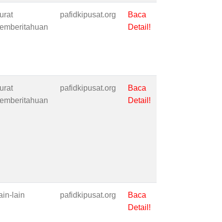
urat
pafidkipusat.org
Baca
emberitahuan
Detail!
urat
pafidkipusat.org
Baca
emberitahuan
Detail!
ain-lain
pafidkipusat.org
Baca
Detail!