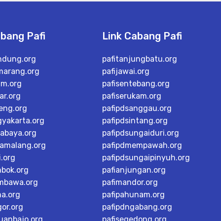
abang Pafi
Link Cabang Pafi
ndung.org
pafitanjungbatu.org
marang.org
pafijawai.org
im.org
pafisentebang.org
ar.org
pafiserukam.org
teng.org
pafipdsanggau.org
gyakarta.org
pafipdsintang.org
rabaya.org
pafipdsungaiduri.org
tamalang.org
pafipdmempawah.org
i.org
pafipdsungaipinyuh.org
mbok.org
pafianjungan.org
mbawa.org
pafimandor.org
ma.org
pafipahunam.org
or.org
pafipdngabang.org
buanbajo.org
pafisegedong.org