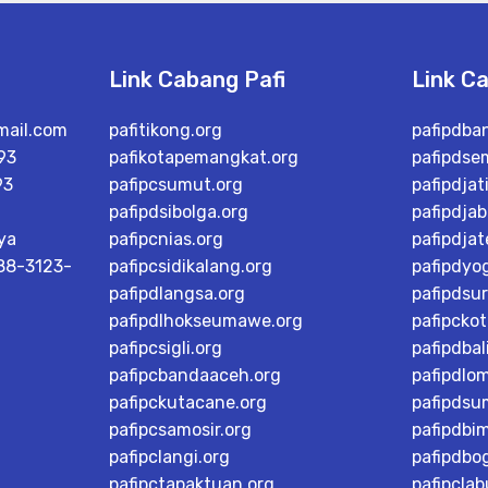
Link Cabang Pafi
Link C
mail.com
pafitikong.org
pafipdba
93
pafikotapemangkat.org
pafipdse
93
pafipcsumut.org
pafipdjat
pafipdsibolga.org
pafipdjab
ya
pafipcnias.org
pafipdja
 88-3123-
pafipcsidikalang.org
pafipdyo
pafipdlangsa.org
pafipdsu
pafipdlhokseumawe.org
pafipcko
pafipcsigli.org
pafipdbal
pafipcbandaaceh.org
pafipdlo
pafipckutacane.org
pafipdsu
pafipcsamosir.org
pafipdbi
pafipclangi.org
pafipdbog
pafipctapaktuan.org
pafipcla