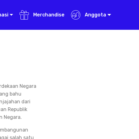
masi
Merchandise
Anggota
erdekaan Negara
uang bahu
jajahan dari
an Republik
n Negara.
 pembangunan
gai salah satu