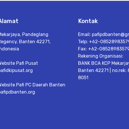
Alamat
Kontak
Mekarjaya, Pandeglang
Email:
pafipdbanten@g
Regency, Banten 42271,
Telp: +62-0852898357
Indonesia
Fax: +62-0852898357
Rekening Organisasi:
Website Pafi Pusat
BANK BCA KCP Mekarja
pafidkipusat.org
Banten 42271 | no.rek:
8051
Website Pafi PC Daerah Banten
pafipdbanten.org