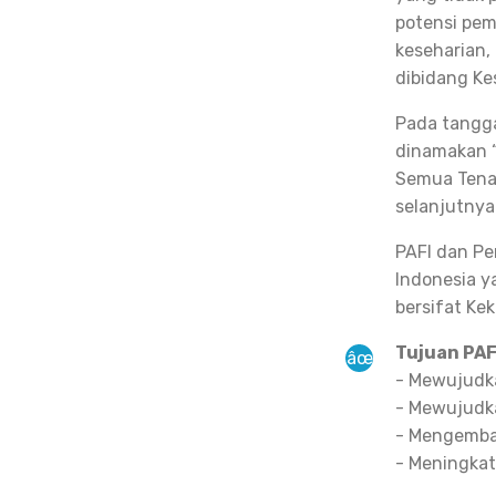
potensi pem
keseharian,
dibidang Ke
Pada tangga
dinamakan “
Semua Tenag
selanjutnya 
PAFI dan Pe
Indonesia y
bersifat Ke
Tujuan PAF
- Mewujudka
- Mewujudka
- Mengemba
- Meningka