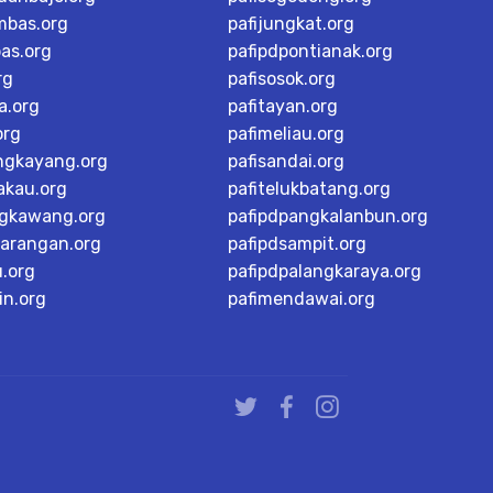
mbas.org
pafijungkat.org
as.org
pafipdpontianak.org
rg
pafisosok.org
a.org
pafitayan.org
org
pafimeliau.org
ngkayang.org
pafisandai.org
akau.org
pafitelukbatang.org
ngkawang.org
pafipdpangkalanbun.org
karangan.org
pafipdsampit.org
u.org
pafipdpalangkaraya.org
in.org
pafimendawai.org