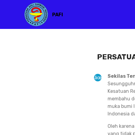
PAFI
PERSATUA
Sekilas Te
Sesungguhny
Kesatuan Re
membahu de
muka bumi I
Indonesia d
Oleh karena
yang tidak 