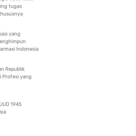
ing tugas
 khususnya
sasi yang
 menghimpun
Farmasi Indonesia
an Republik
i Profesi yang
 UUD 1945
sia
a