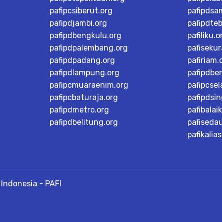
pafipcsiberut.org
pafipdsa
pafipdjambi.org
pafipdteb
pafipdbengkulu.org
pafiliku.o
pafipdpalembang.org
pafisekur
pafipdpadang.org
pafiriam.
pafipdlampung.org
pafipdbe
pafipcmuaraenim.org
pafipcsel
pafipcbaturaja.org
pafipdsi
pafipdmetro.org
pafibalai
pafipdbelitung.org
pafiseda
pafikalias
Indonesia - PAFI