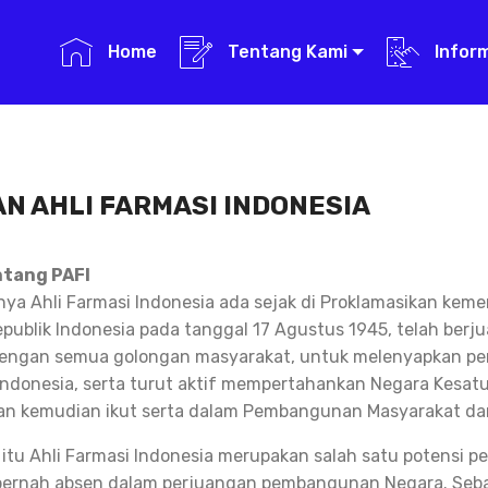
Home
Tentang Kami
Infor
N AHLI FARMASI INDONESIA
ntang PAFI
a Ahli Farmasi Indonesia ada sejak di Proklamasikan kem
publik Indonesia pada tanggal 17 Agustus 1945, telah berj
ngan semua golongan masyarakat, untuk melenyapkan pen
ndonesia, serta turut aktif mempertahankan Negara Kesatu
an kemudian ikut serta dalam Pembangunan Masyarakat da
 itu Ahli Farmasi Indonesia merupakan salah satu potensi
pernah absen dalam perjuangan pembangunan Negara. Seba